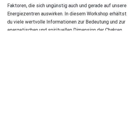
Faktoren, die sich ungünstig auch und gerade auf unsere
Energiezentren auswirken. In diesem Workshop erhältst
du viele wertvolle Informationen zur Bedeutung und zur
energetischen und spirituellen Dimension der Chakren.
Du erfährst auch, wie du sie in Harmonie bringen und
halten kannst. Das energetische Yoga ist genau darauf
ausgerichtet. Pranayama-Techniken und Kriyas aus dem
Kundalini Yoga verbinden sich hier mit ausgewählten
Asanas und Meditationen. Unsere inspirierende »Reise«
beginnt bei Muladhara, dem Wurzelchakra, und führt uns
im Verlauf des Wochenendes immer weiter hinauf.
Klänge und Düfte begleiten uns auf diesem Weg und ein
leckeres ayurvedisches Essen verleiht dir Kraft und
Energie.